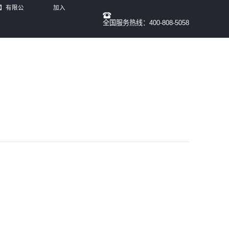
】有限公
加入
全国服务热线：400-808-5058
我们